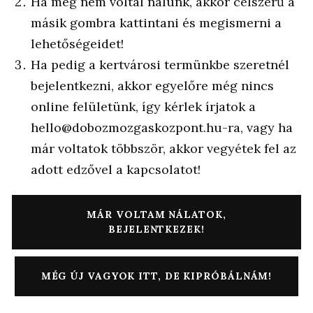
Ha még nem voltál nálunk, akkor célszerű a
másik gombra kattintani és megismerni a
lehetőségeidet!
Ha pedig a kertvárosi termünkbe szeretnél
bejelentkezni, akkor egyelőre még nincs
online felületünk, így kérlek írjatok a
hello@dobozmozgaskozpont.hu-ra, vagy ha
már voltatok többször, akkor vegyétek fel az
adott edzővel a kapcsolatot!
MÁR VOLTAM NÁLATOK,
BEJELENTKEZEK!
MÉG ÚJ VAGYOK ITT, DE KIPRÓBÁLNÁM!