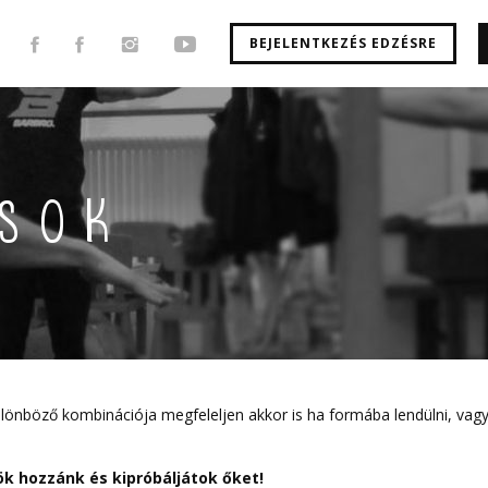
BEJELENTKEZÉS EDZÉSRE
usok
ülönböző kombinációja megfeleljen akkor is ha formába lendülni, vagy f
tök hozzánk és kipróbáljátok őket!