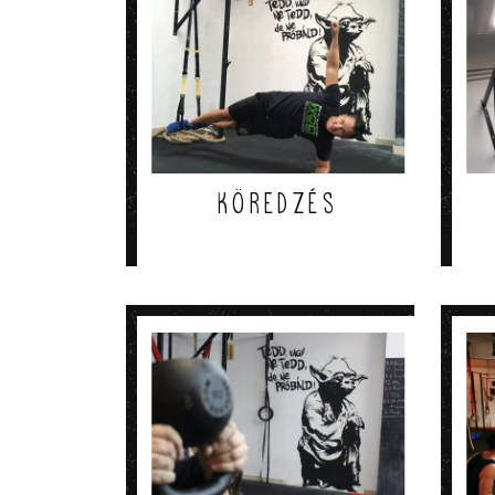
Köredzés