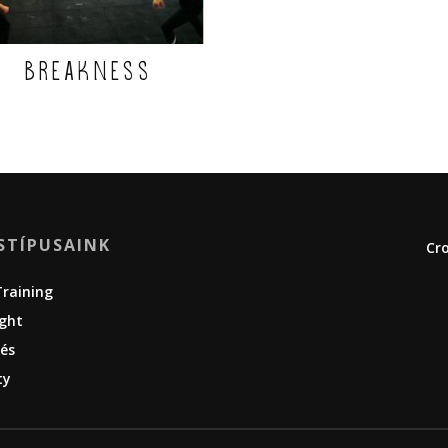
Breakness
STÍPUSAINK
Cro
Training
ight
és
ty