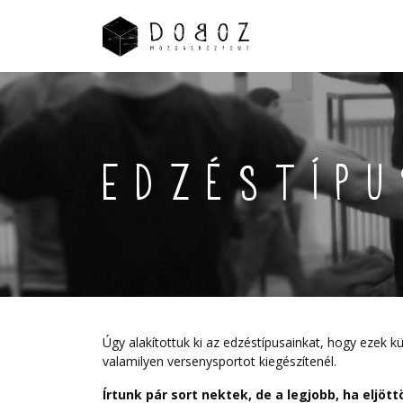
Edzéstíp
Úgy alakítottuk ki az edzéstípusainkat, hogy ezek k
valamilyen versenysportot kiegészítenél.
Írtunk pár sort nektek, de a legjobb, ha eljöt