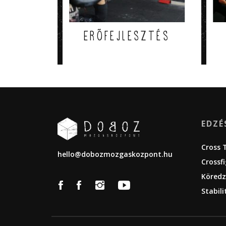
Erőfejlesztés
EDZÉ
Cross 
hello@dobozmozgaskozpont.hu
Crossf
Köredz
Stabili