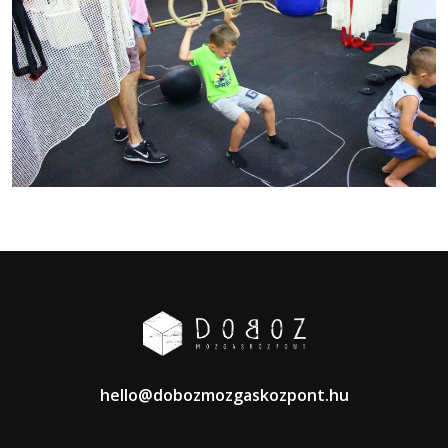
hello@dobozmozgaskozpont.hu