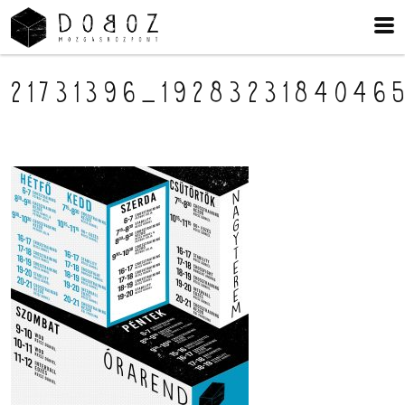
21731396_192832318404