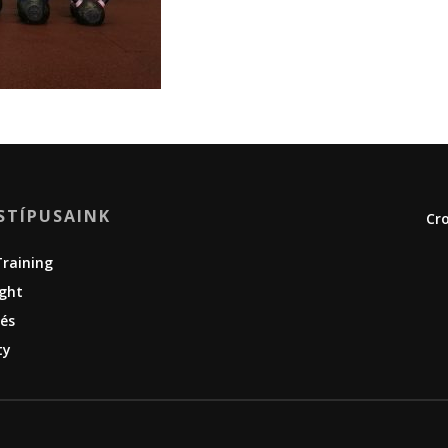
STÍPUSAINK
Cro
Training
ight
és
ty