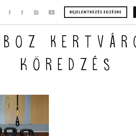
BEJELENTKEZÉS EDZÉSRE
oboz Kertvár
köredzés