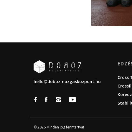
EDZÉ
Cross 
hello@dobozmozgaskozpont.hu
Crossf
Köredz
Stabili
© 2026 Minden jog fenntartva!