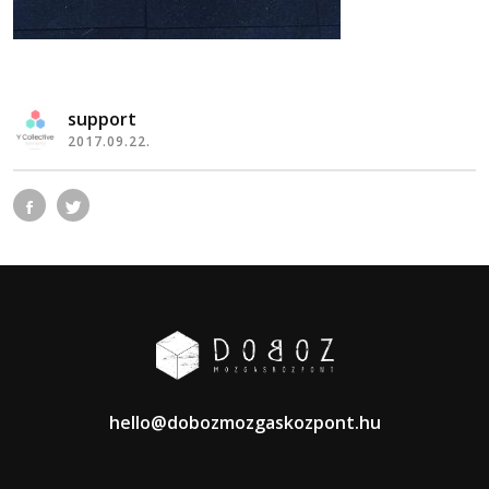
support
2017.09.22.
hello@dobozmozgaskozpont.hu