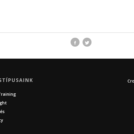
STÍPUSAINK
Cro
Training
ight
és
ty