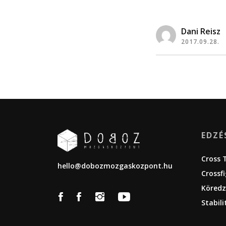
Dani Reisz
2017.09.28.
EDZÉ
Cross 
hello@dobozmozgaskozpont.hu
Crossf
Köredz
Stabili