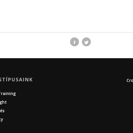
STÍPUSAINK
Cro
Training
ight
és
ty