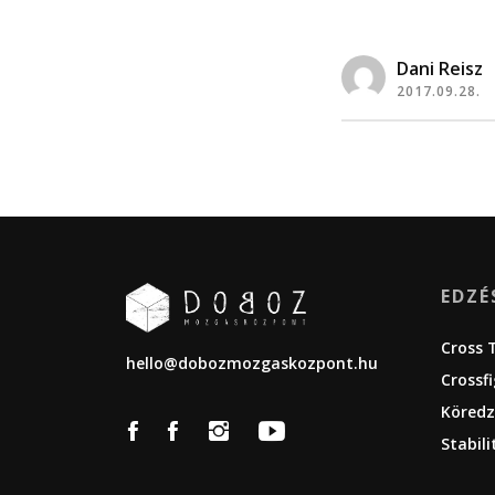
Dani Reisz
2017.09.28.
EDZÉ
Cross 
hello@dobozmozgaskozpont.hu
Crossf
Köredz
Stabili